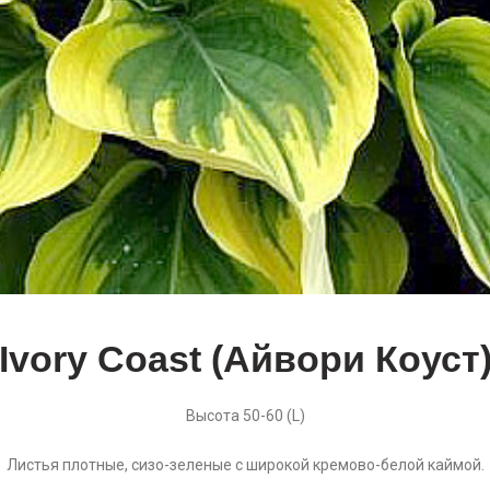
Ivory Coast (Айвори Коуст
Высота 50-60 (L)
Листья плотные, сизо-зеленые с широкой кремово-белой каймой.