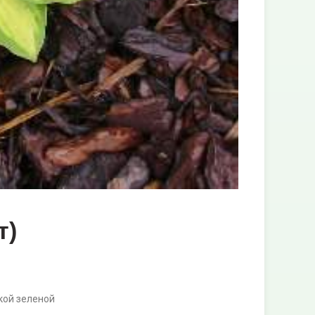
т)
кой зеленой