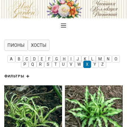
ПИОНЫ
ХОСТЫ
A
B
C
D
E
F
G
H
I
J
K
L
M
N
O
P
Q
R
S
T
U
V
W
X
Y
Z
ФИЛЬТРЫ