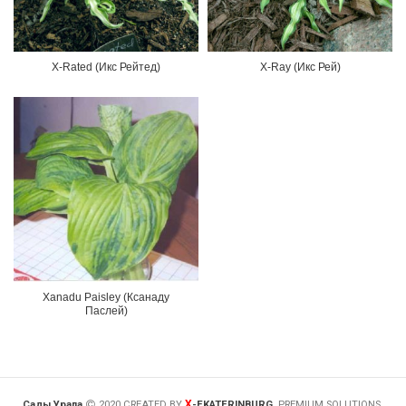
X-Rated (Икс Рейтед)
X-Ray (Икс Рей)
Xanadu Paisley (Ксанаду
Паслей)
X
Сады Урала
2020 CREATED BY
-EKATERINBURG
. PREMIUM SOLUTIONS.